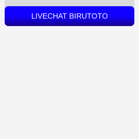
LIVECHAT BIRUTOTO