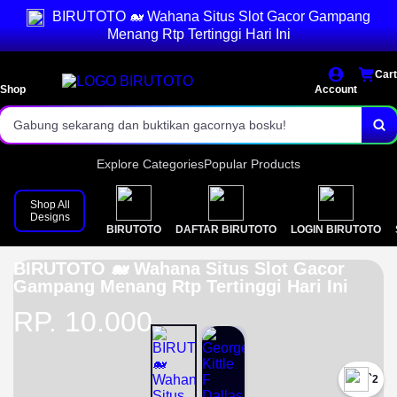
BIRUTOTO 🐋 Wahana Situs Slot Gacor Gampang
Akses link alternatif ringan & bebas blokir.
Menang Rtp Tertinggi Hari Ini
Kejar peluang scatter dengan perkalian terbesar.
Cart
Main nyaman dengan sistem keamanan ganda!
Shop
Account
Gabung sekarang dan buktikan gacornya bosku!
Explore Categories
Popular Products
Shop All
Designs
BIRUTOTO
DAFTAR BIRUTOTO
LOGIN BIRUTOTO
BIRUTOTO 🐋 Wahana Situs Slot Gacor
Gampang Menang Rtp Tertinggi Hari Ini
RP. 10.000
`2