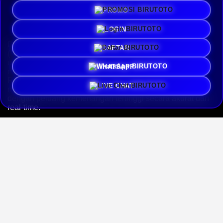
Gacor Gampang Menang Rtp
PROMO
Tertinggi Hari Ini
LOGIN
Di era hiburan digital saat ini, persentase pengembalian
DAFTAR
(Return to Player) dan stabilitas server menjadi kunci
utama bagi para penikmat mesin putar.
BIRUTOTO
hadir
WHATSAPP
membawa terobosan dengan mengintegrasikan sistem
RTP live terupdate yang dirancang khusus untuk
LIVE CHAT
mempermudah Anda menemukan wahana permainan
dengan peluang kemenangan tertinggi secara akurat dan
real-time.
Kami mengerti bahwa kenyamanan bermain bermula dari
kemudahan bertransaksi. Oleh sebab itu, ekosistem
finansial kami mendukung deposit dan penarikan dana
mulai dari Rp10.000 saja. Dengan modal yang sangat
terjangkau ini, semua kalangan pemain memiliki
kesempatan emas yang sama untuk memicu putaran gratis
(free spin) dan mengejar perkalian maxwin tanpa perlu
menguras isi dompet.
Didukung oleh infrastruktur server luar negeri yang super
responsif, akses menuju link resmi maupun alternatif