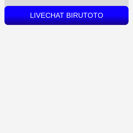
LIVECHAT BIRUTOTO