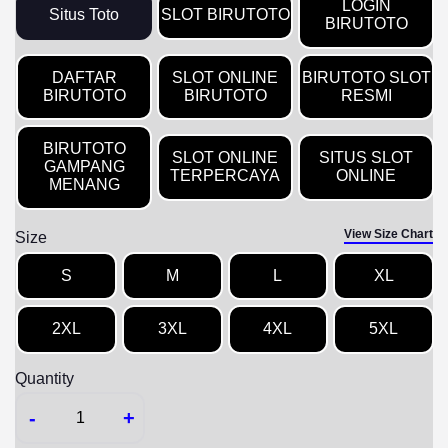
LOGIN
Situs Toto
SLOT BIRUTOTO
BIRUTOTO
DAFTAR
SLOT ONLINE
BIRUTOTO SLOT
BIRUTOTO
BIRUTOTO
RESMI
BIRUTOTO
SLOT ONLINE
SITUS SLOT
GAMPANG
TERPERCAYA
ONLINE
MENANG
View Size Chart
Size
S
M
L
XL
2XL
3XL
4XL
5XL
Quantity
-
+