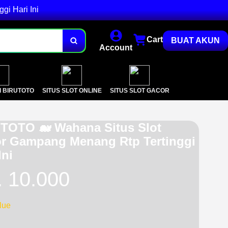
i Hari Ini
Cart
BUAT AKUN
Account
I BIRUTOTO
SITUS SLOT ONLINE
SITUS SLOT GACOR
TOTO 🐋 Wahana Situs Slot
r Gampang Menang Rtp Tertinggi
Ini
. 10.000
lue