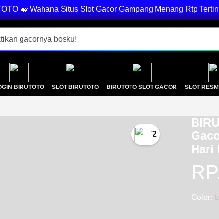
OTO 🐋 Wahana Situs Slot Gacor Gampang Menang Rtp Tertingg
tem keamanan ganda!
tikan gacornya bosku!
OGIN BIRUTOTO
SLOT BIRUTOTO
BIRUTOTO SLOT GACOR
SLOT RESM
BIRU
Gaco
`2
Hari 
RP
Color:
b