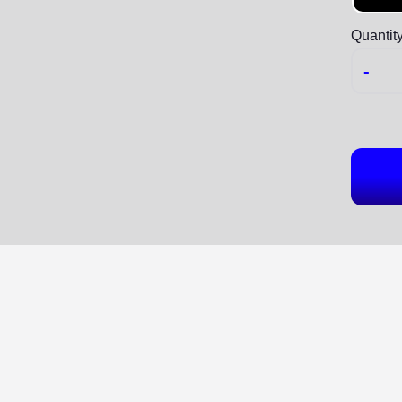
Quantit
-