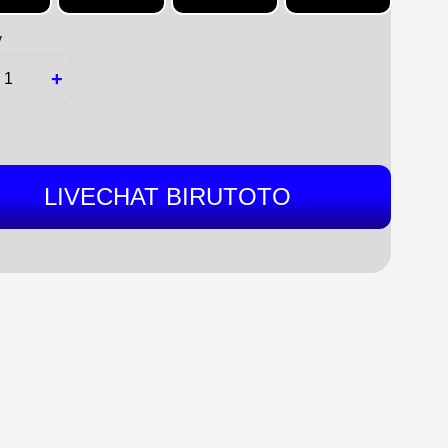
y
+
LIVECHAT BIRUTOTO